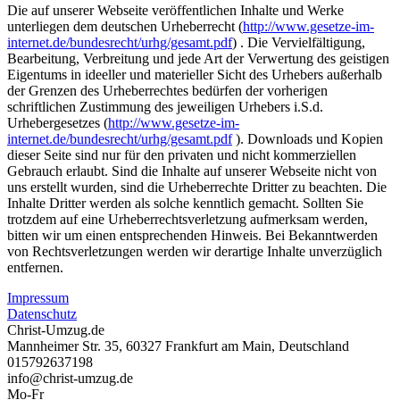
Die auf unserer Webseite veröffentlichen Inhalte und Werke
unterliegen dem deutschen Urheberrecht (
http://www.gesetze-im-
internet.de/bundesrecht/urhg/gesamt.pdf
) . Die Vervielfältigung,
Bearbeitung, Verbreitung und jede Art der Verwertung des geistigen
Eigentums in ideeller und materieller Sicht des Urhebers außerhalb
der Grenzen des Urheberrechtes bedürfen der vorherigen
schriftlichen Zustimmung des jeweiligen Urhebers i.S.d.
Urhebergesetzes (
http://www.gesetze-im-
internet.de/bundesrecht/urhg/gesamt.pdf
). Downloads und Kopien
dieser Seite sind nur für den privaten und nicht kommerziellen
Gebrauch erlaubt. Sind die Inhalte auf unserer Webseite nicht von
uns erstellt wurden, sind die Urheberrechte Dritter zu beachten. Die
Inhalte Dritter werden als solche kenntlich gemacht. Sollten Sie
trotzdem auf eine Urheberrechtsverletzung aufmerksam werden,
bitten wir um einen entsprechenden Hinweis. Bei Bekanntwerden
von Rechtsverletzungen werden wir derartige Inhalte unverzüglich
entfernen.
Impressum
Datenschutz
Christ-Umzug.de
Mannheimer Str. 35
,
60327
Frankfurt am Main
,
Deutschland
015792637198
info@christ-umzug.de
Mo-Fr